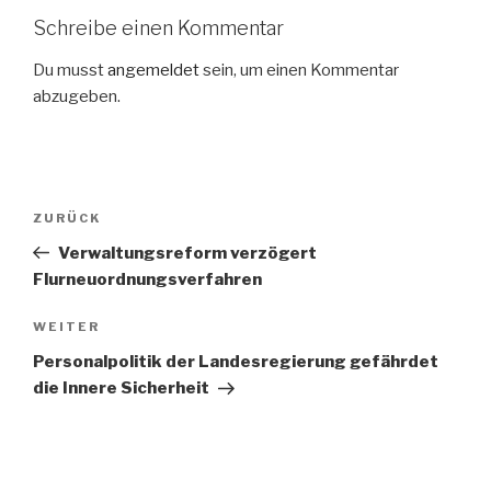
Schreibe einen Kommentar
Du musst
angemeldet
sein, um einen Kommentar
abzugeben.
Beitragsnavigation
Vorheriger
ZURÜCK
Beitrag
Verwaltungsreform verzögert
Flurneuordnungsverfahren
Nächster
WEITER
Beitrag
Personalpolitik der Landesregierung gefährdet
die Innere Sicherheit