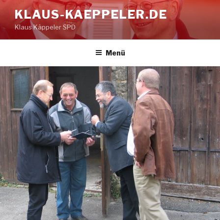
Zum
KLAUS-KAEPPELER.DE
Inhalt
Klaus Käppeler SPD
springen
Menü