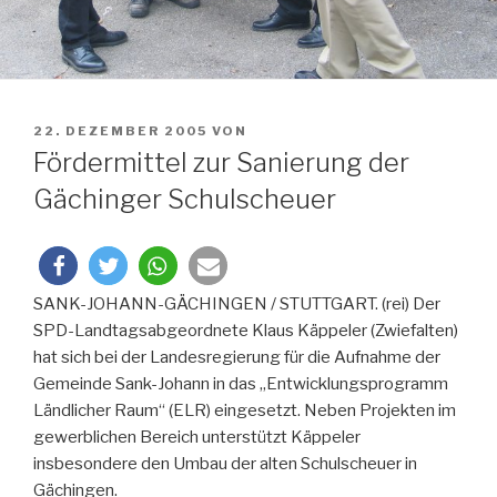
VERÖFFENTLICHT
22. DEZEMBER 2005
VON
AM
Fördermittel zur Sanierung der
Gächinger Schulscheuer
SANK-JOHANN-GÄCHINGEN / STUTTGART. (rei) Der
SPD-Landtagsabgeordnete Klaus Käppeler (Zwiefalten)
hat sich bei der Landesregierung für die Aufnahme der
Gemeinde Sank-Johann in das „Entwicklungsprogramm
Ländlicher Raum“ (ELR) eingesetzt. Neben Projekten im
gewerblichen Bereich unterstützt Käppeler
insbesondere den Umbau der alten Schulscheuer in
Gächingen.