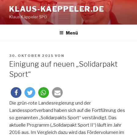
Zum
KLAUS-KAEPPELER.DE
Inhalt
Klaus Käppeler SPD
springen
Menü
VERÖFFENTLICHT
30. OKTOBER 2015
VON
AM
Einigung auf neuen „Solidarpakt
Sport“
Die grün-rote Landesregierung und der
Landessportverband haben sich auf die Fortführung des
so genannten „Solidarpakts Sport“ verständigt. Das
aktuelle Programm („Solidarpakt Sport II“) läuft im Jahr
2016 aus. Im Vergleich dazu wird das Fördervolumen im