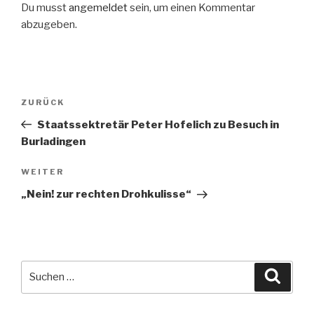
Du musst
angemeldet
sein, um einen Kommentar
abzugeben.
Beitragsnavigation
Vorheriger
ZURÜCK
Beitrag
Staatssektretär Peter Hofelich zu Besuch in
Burladingen
Nächster
WEITER
Beitrag
„Nein! zur rechten Drohkulisse“
Suche
Suche
nach: