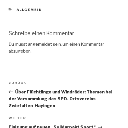
KATEGORIEN
ALLGEMEIN
Schreibe einen Kommentar
Du musst
angemeldet
sein, um einen Kommentar
abzugeben.
Beitragsnavigation
Vorheriger
ZURÜCK
Beitrag
Über Flüchtlinge und Windräder: Themen bei
der Versammlung des SPD- Ortsvereins
Zwiefalten-Hayingen
Nächster
WEITER
Beitrag
Einigung auf neuen „Solidarpakt Sport“