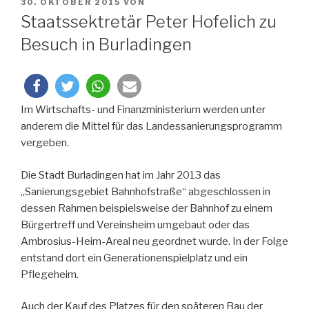
VERÖFFENTLICHT
30. OKTOBER 2015
VON
AM
Staatssektretär Peter Hofelich zu
Besuch in Burladingen
Im Wirtschafts- und Finanzministerium werden unter
anderem die Mittel für das Landessanierungsprogramm
vergeben.
Die Stadt Burladingen hat im Jahr 2013 das
„Sanierungsgebiet Bahnhofstraße“ abgeschlossen in
dessen Rahmen beispielsweise der Bahnhof zu einem
Bürgertreff und Vereinsheim umgebaut oder das
Ambrosius-Heim-Areal neu geordnet wurde. In der Folge
entstand dort ein Generationenspielplatz und ein
Pflegeheim.
Auch der Kauf des Platzes für den späteren Bau der