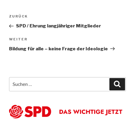
Beitragsnavigation
Vorheriger
ZURÜCK
Beitrag
SPD / Ehrung langjähriger Mitglieder
Nächster
WEITER
Beitrag
Bildung für alle – keine Frage der Ideologie
Suche
Suche
nach: