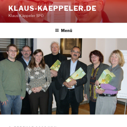
Zum
KLAUS-KAEPPELER.DE
Inhalt
Klaus Käppeler SPD
springen
Menü