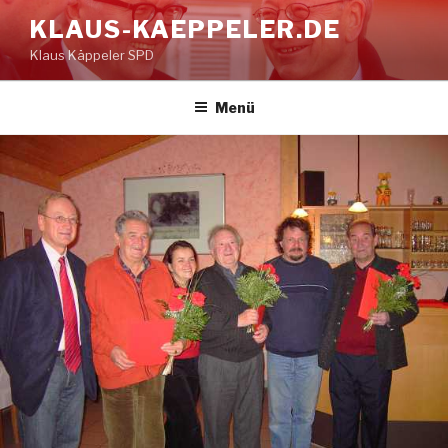
Zum
KLAUS-KAEPPELER.DE
Inhalt
Klaus Käppeler SPD
springen
Menü