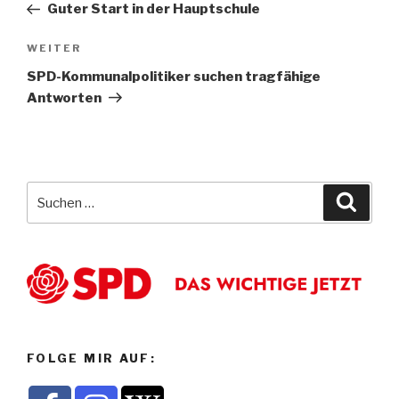
Beitrag
Guter Start in der Hauptschule
Nächster
WEITER
Beitrag
SPD-Kommunalpolitiker suchen tragfähige
Antworten
Suche
Suche
nach:
FOLGE MIR AUF: