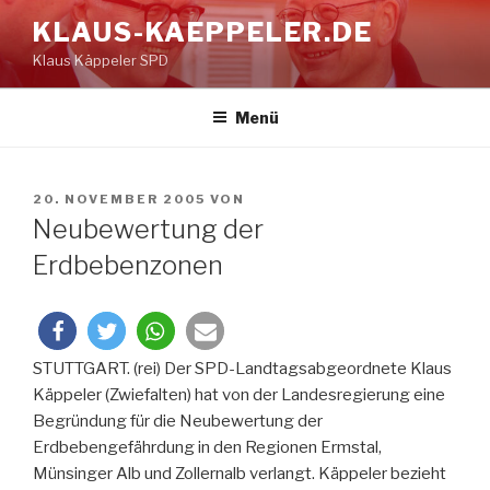
Zum
KLAUS-KAEPPELER.DE
Inhalt
Klaus Käppeler SPD
springen
Menü
VERÖFFENTLICHT
20. NOVEMBER 2005
VON
AM
Neubewertung der
Erdbebenzonen
STUTTGART. (rei) Der SPD-Landtagsabgeordnete Klaus
Käppeler (Zwiefalten) hat von der Landesregierung eine
Begründung für die Neubewertung der
Erdbebengefährdung in den Regionen Ermstal,
Münsinger Alb und Zollernalb verlangt. Käppeler bezieht