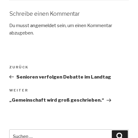
Schreibe einen Kommentar
Du musst
angemeldet
sein, um einen Kommentar
abzugeben.
Beitragsnavigation
Vorheriger
ZURÜCK
Beitrag
Senioren verfolgen Debatte im Landtag
Nächster
WEITER
Beitrag
„Gemeinschaft wird groß geschrieben.“
Suche
Suche