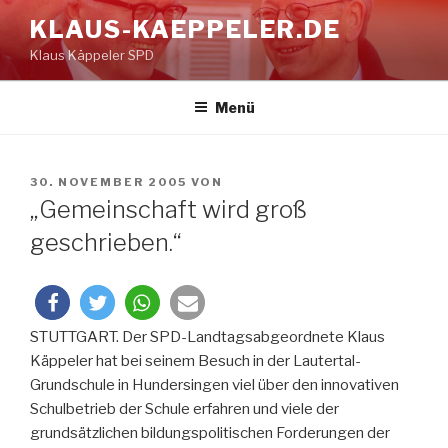
Zum
KLAUS-KAEPPELER.DE
Inhalt
Klaus Käppeler SPD
springen
Menü
VERÖFFENTLICHT
30. NOVEMBER 2005
VON
AM
„Gemeinschaft wird groß
geschrieben.“
STUTTGART. Der SPD-Landtagsabgeordnete Klaus
Käppeler hat bei seinem Besuch in der Lautertal-
Grundschule in Hundersingen viel über den innovativen
Schulbetrieb der Schule erfahren und viele der
grundsätzlichen bildungspolitischen Forderungen der