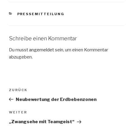
KATEGORIEN
PRESSEMITTEILUNG
Schreibe einen Kommentar
Du musst
angemeldet
sein, um einen Kommentar
abzugeben.
Beitragsnavigation
Vorheriger
ZURÜCK
Beitrag
Neubewertung der Erdbebenzonen
Nächster
WEITER
Beitrag
„Zwangsehe mit Teamgeist“