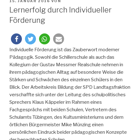
VERÖFFENTLICHT
15. JANUAR 2016
VON
AM
Lernerfolg durch Individueller
Förderung
Individuelle Förderung ist das Zauberwort moderner
Pädagogik. Sowohl die Schillerschule als auch das
Kollegium der Gustav Messmer Realschule nehmen in
ihrem pädagogischen Alltag auf besondere Weise die
Stärken und Schwächen des einzelnen Schülers in den
Blick. Der Arbeitskreis Bildung der SPD Landtagsfraktion
verschaffte sich unter der Leitung des schulpolitisches
Sprechers Klaus Käppeler im Rahmen eines
Fachgesprächs mit beiden Schulen, Vertretern des
Schulamts Tübingen, des Kultusministeriums und dem
örtlichen Bürgermeister Mike Münzing einen
persönlichen Eindruck beider pädagogischen Konzepte
der benachbarten Schulen.