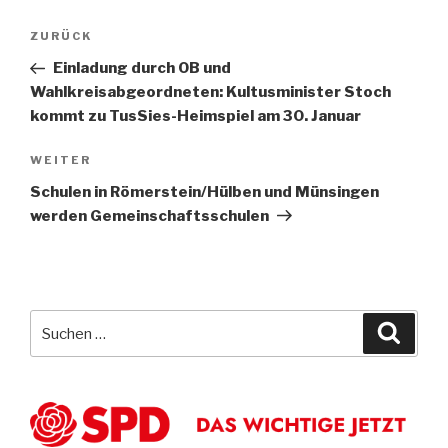
Beitragsnavigation
Vorheriger
ZURÜCK
Beitrag
Einladung durch OB und
Wahlkreisabgeordneten: Kultusminister Stoch
kommt zu TusSies-Heimspiel am 30. Januar
Nächster
WEITER
Beitrag
Schulen in Römerstein/Hülben und Münsingen
werden Gemeinschaftsschulen
Suche
Suche
nach: