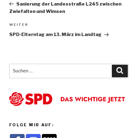
Beitrag
Sanierung der Landesstraße L245 zwischen
Zwiefalten und Wimsen
Nächster
WEITER
Beitrag
SPD-Elterntag am 13. März im Landtag
Suche
Suche
nach:
FOLGE MIR AUF: