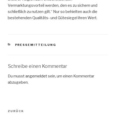
Vermarktungsvorteil werden, den es zu sichern und
schließlich zu nutzen gilt.“ Nur so behielten auch die
bestehenden Qualitäts- und Gütesiegel ihren Wert.
KATEGORIEN
PRESSEMITTEILUNG
Schreibe einen Kommentar
Du musst
angemeldet
sein, um einen Kommentar
abzugeben.
Beitragsnavigation
Vorheriger
ZURÜCK