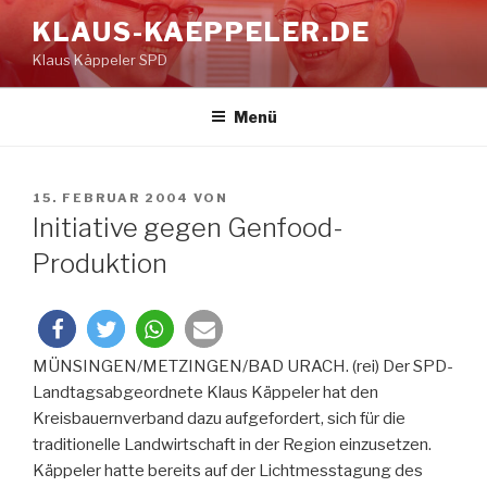
Zum
KLAUS-KAEPPELER.DE
Inhalt
Klaus Käppeler SPD
springen
Menü
VERÖFFENTLICHT
15. FEBRUAR 2004
VON
AM
Initiative gegen Genfood-
Produktion
MÜNSINGEN/METZINGEN/BAD URACH. (rei) Der SPD-
Landtagsabgeordnete Klaus Käppeler hat den
Kreisbauernverband dazu aufgefordert, sich für die
traditionelle Landwirtschaft in der Region einzusetzen.
Käppeler hatte bereits auf der Lichtmesstagung des