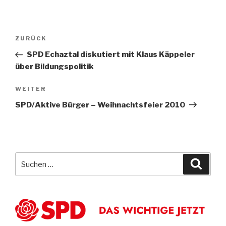
Beitragsnavigation
Vorheriger
ZURÜCK
Beitrag
SPD Echaztal diskutiert mit Klaus Käppeler
über Bildungspolitik
Nächster
WEITER
Beitrag
SPD/Aktive Bürger – Weihnachtsfeier 2010
Suche
Suche
nach: