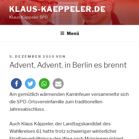
Zum
KLAUS-KAEPPELER.DE
Inhalt
Klaus Käppeler SPD
springen
Menü
VERÖFFENTLICHT
5. DEZEMBER 2010
VON
AM
Advent, Advent, in Berlin es brennt
Am gemütlich wärmenden Kaminfeuer versammelte sich
die SPD-Ortsvereinfamilie zum traditionellen
Jahresabschluss.
Auch Klaus Käppeler, der Landtagskandidat des
Wahlkreises 61 hatte trotz schwieriger winterlicher
Straßenverhältnisse den Weg nach Münsingen riskiert.