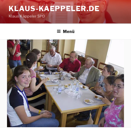
Zum
KLAUS-KAEPPELER.DE
Inhalt
Klaus Käppeler SPD
springen
Menü