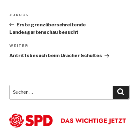
Beitragsnavigation
Vorheriger
ZURÜCK
Beitrag
Erste grenzüberschreitende
Landesgartenschau besucht
Nächster
WEITER
Beitrag
Antrittsbesuch beim Uracher Schultes
Suche
Suche
nach: