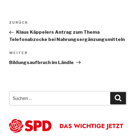
Beitragsnavigation
Vorheriger
ZURÜCK
Beitrag
Klaus Käppelers Antrag zum Thema
Telefonabzocke bei Nahrungsergänzungsmitteln
Nächster
WEITER
Beitrag
Bildungsaufbruch im Ländle
Suche
Suche
nach: