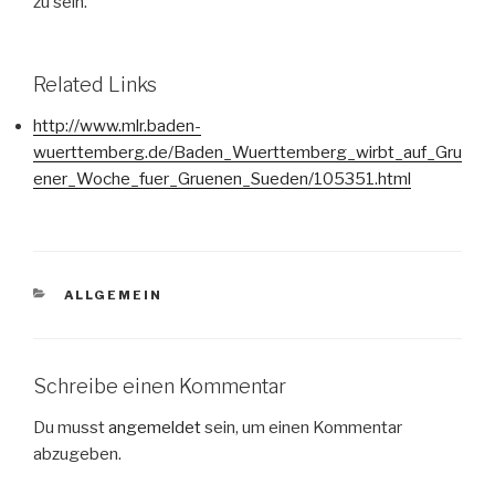
zu sein.
Related Links
http://www.mlr.baden-
wuerttemberg.de/Baden_Wuerttemberg_wirbt_auf_Gru
ener_Woche_fuer_Gruenen_Sueden/105351.html
KATEGORIEN
ALLGEMEIN
Schreibe einen Kommentar
Du musst
angemeldet
sein, um einen Kommentar
abzugeben.