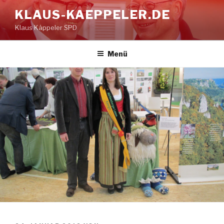
Zum
KLAUS-KAEPPELER.DE
Inhalt
Klaus Käppeler SPD
springen
Menü