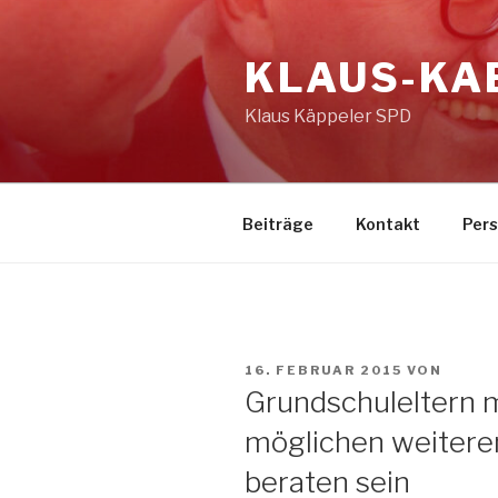
Zum
Inhalt
KLAUS-KA
springen
Klaus Käppeler SPD
Beiträge
Kontakt
Per
VERÖFFENTLICHT
16. FEBRUAR 2015
VON
AM
Grundschuleltern 
möglichen weitere
beraten sein