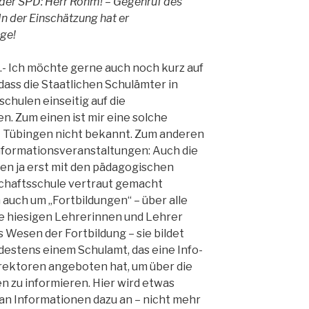
n der SPD: Herr Röhm! – Gegenruf des
n der Einschätzung hat er
ege!
.- Ich möchte gerne auch noch kurz auf
dass die Staatlichen Schulämter in
chulen einseitig auf die
. Zum einen ist mir eine solche
t Tübingen nicht bekannt. Zum anderen
 Informationsveranstaltungen: Auch die
n ja erst mit den pädagogischen
haftsschule vertraut gemacht
 auch um „Fortbildungen“ – über alle
e hiesigen Lehrerinnen und Lehrer
as Wesen der Fortbildung – sie bildet
ndestens einem Schulamt, das eine Info-
rektoren angeboten hat, um über die
n zu informieren. Hier wird etwas
man Informationen dazu an – nicht mehr