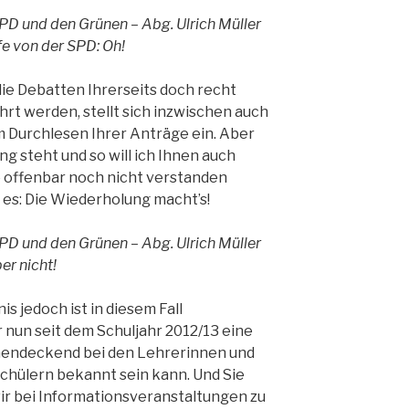
PD und den Grünen – Abg. Ulrich Müller
fe von der SPD: Oh!
ie Debatten Ihrerseits doch recht
hrt werden, stellt sich inzwischen auch
 Durchlesen Ihrer Anträge ein. Aber
ung steht und so will ich Ihnen auch
e offenbar noch nicht verstanden
 es: Die Wiederholung macht’s!
PD und den Grünen – Abg. Ulrich Müller
er nicht!
s jedoch ist in diesem Fall
nun seit dem Schuljahr 2012/13 eine
chendeckend bei den Lehrerinnen und
Schülern bekannt sein kann. Und Sie
wir bei Informationsveranstaltungen zu