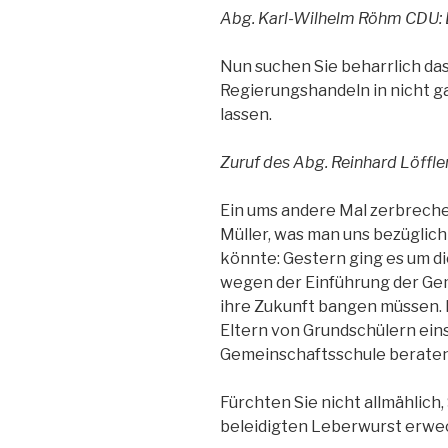
Abg. Karl-Wilhelm Röhm CDU: D
Nun suchen Sie beharrlich das
Regierungshandeln in nicht g
lassen.
Zuruf des Abg. Reinhard Löffl
Ein ums andere Mal zerbrechen
Müller, was man uns bezügli
könnte: Gestern ging es um di
wegen der Einführung der Ge
ihre Zukunft bangen müssen. 
Eltern von Grundschülern eins
Gemeinschaftsschule beraten
Fürchten Sie nicht allmählich
beleidigten Leberwurst erw