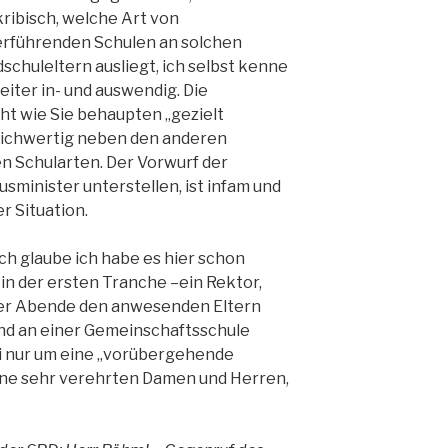
kribisch, welche Art von
erführenden Schulen an solchen
chuleltern ausliegt, ich selbst kenne
leiter in- und auswendig. Die
ht wie Sie behaupten „gezielt
eichwertig neben den anderen
n Schularten. Der Vorwurf der
usminister unterstellen, ist infam und
r Situation.
ich glaube ich habe es hier schon
r in der ersten Tranche –ein Rektor,
eser Abende den anwesenden Eltern
Kind an einer Gemeinschaftsschule
ei nur um eine „vorübergehende
ine sehr verehrten Damen und Herren,