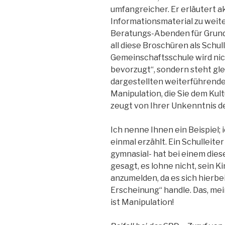
umfangreicher. Er erläutert a
Informationsmaterial zu weit
Beratungs-Abenden für Grunds
all diese Broschüren als Schul
Gemeinschaftsschule wird nic
bevorzugt“, sondern steht gl
dargestellten weiterführende
Manipulation, die Sie dem Kult
zeugt von Ihrer Unkenntnis de
Ich nenne Ihnen ein Beispiel; 
einmal erzählt. Ein Schulleite
gymnasial- hat bei einem di
gesagt, es lohne nicht, sein 
anzumelden, da es sich hierb
Erscheinung“ handle. Das, me
ist Manipulation!