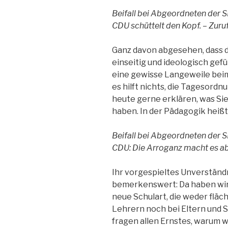
Beifall bei Abgeordneten der S
CDU schüttelt den Kopf. – Zuru
Ganz davon abgesehen, dass d
einseitig und ideologisch gefü
eine gewisse Langeweile beim
es hilft nichts, die Tagesordn
heute gerne erklären, was Si
haben. In der Pädagogik heißt
Beifall bei Abgeordneten der S
CDU: Die Arroganz macht es ab
Ihr vorgespieltes Unverständni
bemerkenswert: Da haben wir 
neue Schulart, die weder flä
Lehrern noch bei Eltern und 
fragen allen Ernstes, warum 