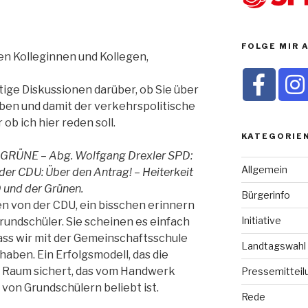
FOLGE MIR A
en Kolleginnen und Kollegen,
ftige Diskussionen darüber, ob Sie über
en und damit der verkehrspolitische
ob ich hier reden soll.
KATEGORIE
 GRÜNE – Abg. Wolfgang Drexler SPD:
Allgemein
der CDU: Über den Antrag! – Heiterkeit
 und der Grünen.
Bürgerinfo
n von der CDU, ein bisschen erinnern
Initiative
Grundschüler. Sie scheinen es einfach
ass wir mit der Gemeinschaftsschule
Landtagswahl
haben. Ein Erfolgsmodell, das die
n Raum sichert, das vom Handwerk
Pressemitteil
 von Grundschülern beliebt ist.
Rede