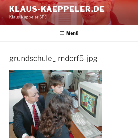
Zum
KLAUS-KAEPPELER.DE
Inhalt
Klaus Käppeler SPD
springen
Menü
grundschule_irndorf5-jpg