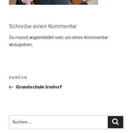
Schreibe einen Kommentar
Du musst
angemeldet
sein, um einen Kommentar
abzugeben.
Beitragsnavigation
Vorheriger
ZURÜCK
Beitrag
Grundschule Irndorf
Suche
Suche
nach: