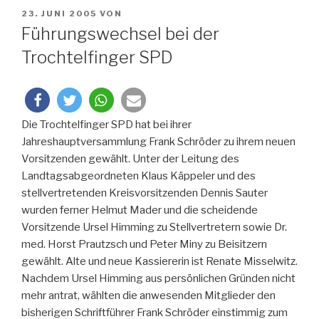
VERÖFFENTLICHT
23. JUNI 2005
VON
AM
Führungswechsel bei der
Trochtelfinger SPD
Die Trochtelfinger SPD hat bei ihrer
Jahreshauptversammlung Frank Schröder zu ihrem neuen
Vorsitzenden gewählt. Unter der Leitung des
Landtagsabgeordneten Klaus Käppeler und des
stellvertretenden Kreisvorsitzenden Dennis Sauter
wurden ferner Helmut Mader und die scheidende
Vorsitzende Ursel Himming zu Stellvertretern sowie Dr.
med. Horst Prautzsch und Peter Miny zu Beisitzern
gewählt. Alte und neue Kassiererin ist Renate Misselwitz.
Nachdem Ursel Himming aus persönlichen Gründen nicht
mehr antrat, wählten die anwesenden Mitglieder den
bisherigen Schriftführer Frank Schröder einstimmig zum