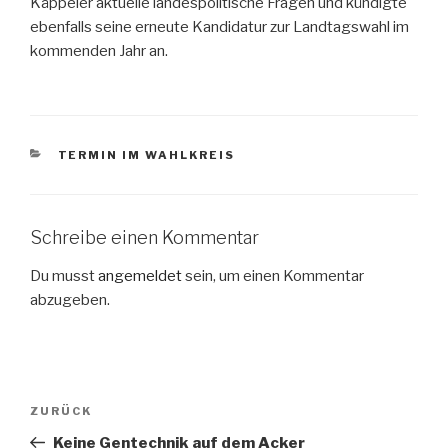
Käppeler aktuelle landespolitische Fragen und kündigte
ebenfalls seine erneute Kandidatur zur Landtagswahl im
kommenden Jahr an.
KATEGORIEN
TERMIN IM WAHLKREIS
Schreibe einen Kommentar
Du musst
angemeldet
sein, um einen Kommentar
abzugeben.
Beitragsnavigation
Vorheriger
ZURÜCK
Beitrag
Keine Gentechnik auf dem Acker