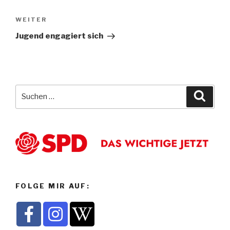
Nächster
WEITER
Beitrag
Jugend engagiert sich
Suche
Suche
nach:
FOLGE MIR AUF: