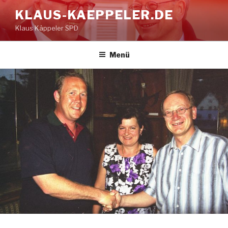
Zum
KLAUS-KAEPPELER.DE
Inhalt
Klaus Käppeler SPD
springen
Menü