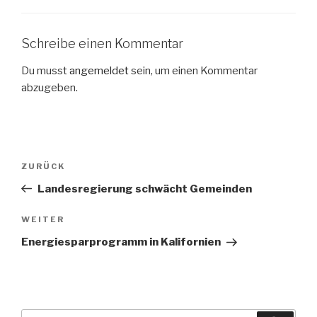
Schreibe einen Kommentar
Du musst
angemeldet
sein, um einen Kommentar
abzugeben.
Beitragsnavigation
Vorheriger
ZURÜCK
Beitrag
Landesregierung schwächt Gemeinden
Nächster
WEITER
Beitrag
Energiesparprogramm in Kalifornien
Suche