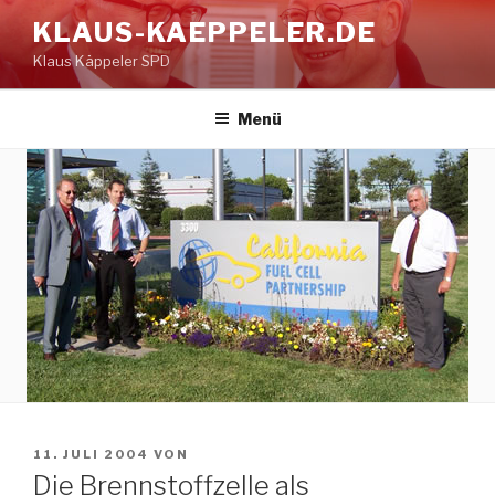
Zum
KLAUS-KAEPPELER.DE
Inhalt
Klaus Käppeler SPD
springen
Menü
VERÖFFENTLICHT
11. JULI 2004
VON
AM
Die Brennstoffzelle als