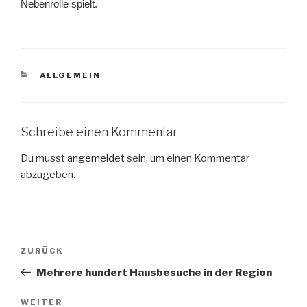
Nebenrolle spielt.
KATEGORIEN
ALLGEMEIN
Schreibe einen Kommentar
Du musst
angemeldet
sein, um einen Kommentar
abzugeben.
Beitragsnavigation
Vorheriger
ZURÜCK
Beitrag
Mehrere hundert Hausbesuche in der Region
Nächster
WEITER