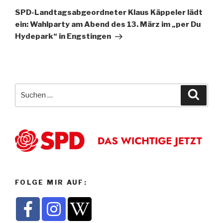
Beitrag
SPD-Landtagsabgeordneter Klaus Käppeler lädt
ein: Wahlparty am Abend des 13. März im „per Du
Hydepark“ in Engstingen
Suche
Suche
nach:
FOLGE MIR AUF: