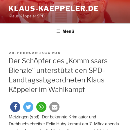
Zum
KLAUS-KAEPPELER.DE
Inhalt
Klaus Käppeler SPD
springen
Menü
VERÖFFENTLICHT
29. FEBRUAR 2016
VON
AM
Der Schöpfer des „Kommissars
Bienzle“ unterstützt den SPD-
Landtagsabgeordneten Klaus
Käppeler im Wahlkampf
Metzingen (spd). Der bekannte Krimiautor und
Drehbuchschreiber Felix Huby kommt am 7. März abends