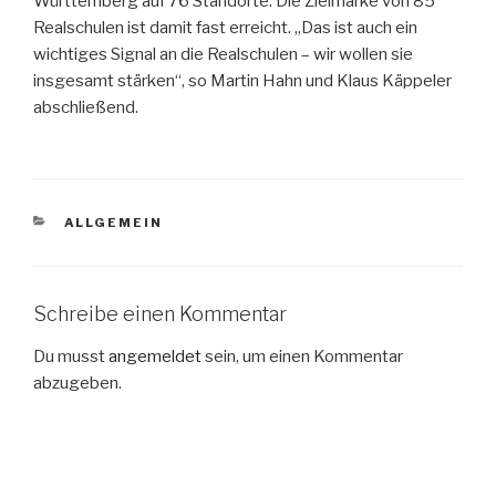
Württemberg auf 76 Standorte. Die Zielmarke von 85
Realschulen ist damit fast erreicht. „Das ist auch ein
wichtiges Signal an die Realschulen – wir wollen sie
insgesamt stärken“, so Martin Hahn und Klaus Käppeler
abschließend.
KATEGORIEN
ALLGEMEIN
Schreibe einen Kommentar
Du musst
angemeldet
sein, um einen Kommentar
abzugeben.
Beitragsnavigation