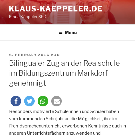
Zum
KLAUS-KAEPPELER.DE
Inhalt
Klaus Käppeler SPD
springen
Menü
VERÖFFENTLICHT
6. FEBRUAR 2016
VON
AM
Bilingualer Zug an der Realschule
im Bildungszentrum Markdorf
genehmigt
Besonders motivierte Schülerinnen und Schüler haben
vom kommenden Schuljahr an die Möglichkeit, ihre im
Fremdsprachenunterricht erworbenen Kenntnisse auch in
anderen Unterrichtsfächern anzuwenden und