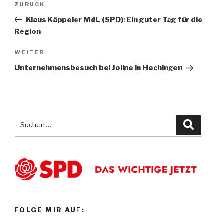
Vorheriger
ZURÜCK
Beitrag
Klaus Käppeler MdL (SPD): Ein guter Tag für die
Region
Nächster
WEITER
Beitrag
Unternehmensbesuch bei Joline in Hechingen
Suche
Suche
nach:
FOLGE MIR AUF: