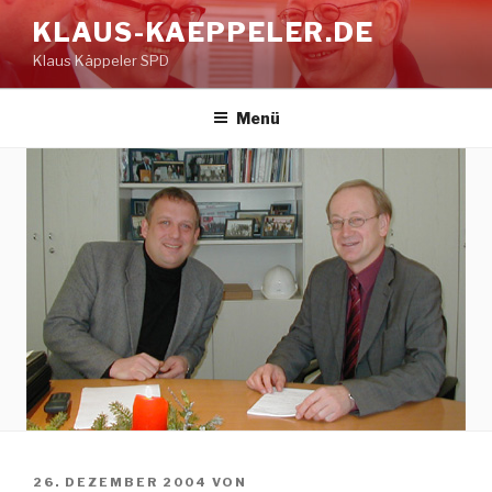
Zum
KLAUS-KAEPPELER.DE
Inhalt
Klaus Käppeler SPD
springen
Menü
VERÖFFENTLICHT
26. DEZEMBER 2004
VON