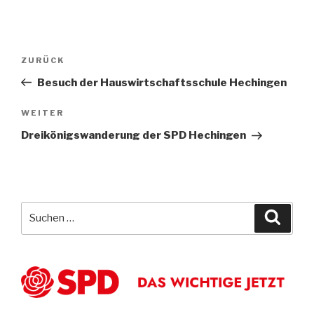
Beitragsnavigation
Vorheriger
ZURÜCK
Beitrag
Besuch der Hauswirtschaftsschule Hechingen
Nächster
WEITER
Beitrag
Dreikönigswanderung der SPD Hechingen
Suche
Suche
nach: