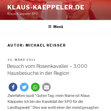
Zum
KLAUS-KAEPPELER.DE
Inhalt
Klaus Käppeler SPD
springen
Menü
AUTOR:
MICHAEL REISSER
VERÖFFENTLICHT
22. MÄRZ 2011
AM
Besuch vom Rosenkavalier – 3.000
Hausbesuche in der Region
Zwiefalten (spd) "Guten Tag, mein Name ist Klaus
Käppeler, ich bin der Kandidat der SPD für die
Landtagwahl." Dies war wohl einer der meistgesagten