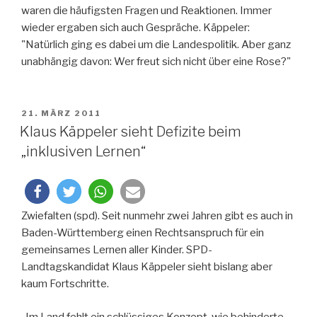
waren die häufigsten Fragen und Reaktionen. Immer
wieder ergaben sich auch Gespräche. Käppeler:
"Natürlich ging es dabei um die Landespolitik. Aber ganz
unabhängig davon: Wer freut sich nicht über eine Rose?"
VERÖFFENTLICHT
21. MÄRZ 2011
AM
Klaus Käppeler sieht Defizite beim
„inklusiven Lernen“
Zwiefalten (spd). Seit nunmehr zwei Jahren gibt es auch in
Baden-Württemberg einen Rechtsanspruch für ein
gemeinsames Lernen aller Kinder. SPD-
Landtagskandidat Klaus Käppeler sieht bislang aber
kaum Fortschritte.
„Im Land fehlt ein schlüssiges Konzept, wie behinderte